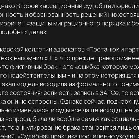
днако Второй кассационный суд общей юрисд
онность и обоснованность решений нижестоя
риоритет «защиты миграционного порядка и б
подобных делах.
ковской коллегии адвокатов «Постанюк и пар
нюк напомнил «НГ», что прежде правопримене
 что фиктивный брак – это «ошибка, которую м
го недействительным – и на этом история для
Такая модель исходила из формального понима
го состояния: если есть запись в ЗАГСе, то ес
ка они не оспорены. Однако сейчас, подчеркн
ьно изменилась, и суды все чаще исходят не и
из вопроса, была ли вообще семья как социальн
ет, то аннулирование брака становится лишь 
ений. «Судебная практика постепенно уходит