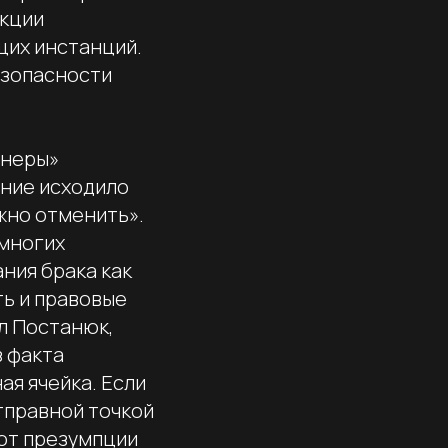
икции
щих инстанций.
езопасности
тнеры»
ние исходило
ожно отменить».
 многих
ния брака как
ть и правовые
ул Постанюк,
з факта
ая ячейка. Если
отправной точкой
 от презумпции