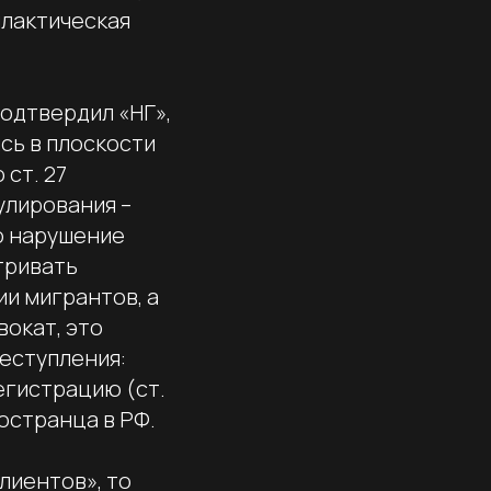
илактическая
одтвердил «НГ»,
сь в плоскости
ст. 27
улирования –
о нарушение
тривать
и мигрантов, а
вокат, это
реступления:
егистрацию (ст.
остранца в РФ.
лиентов», то