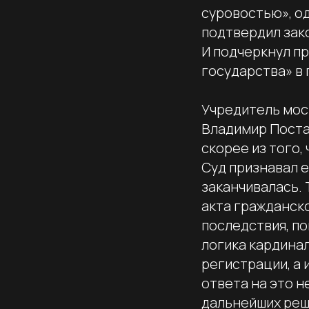
суровостью», о
подтвердил зак
И подчеркнул п
государства» в 
Учредитель мос
Владимир Поста
скорее из того,
Суд признавал е
заканчивалась. 
акта гражданско
последствия, по
логика кардинал
регистрации, а 
ответа на это н
дальнейших реш