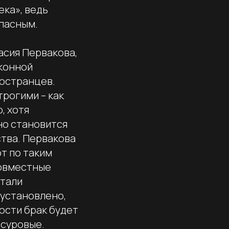
ека», ведь
пасным.
асия Первакова,
конной
ностранцев.
трогими – как
, хотя
но становится
ства. Первакова
т по таким
совместные
етали
 установлено,
ности брак будет
 суровые.