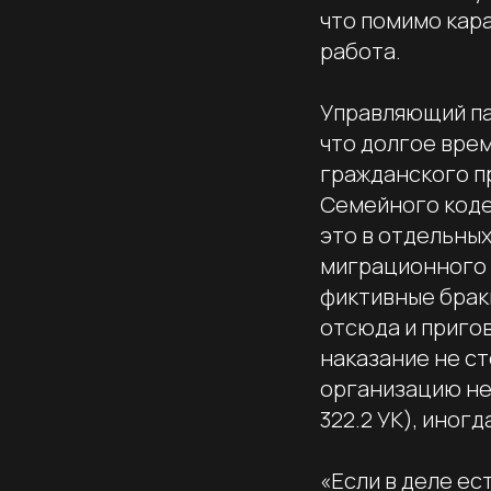
что помимо кар
работа.
Управляющий па
что долгое вре
гражданского пр
Семейного коде
это в отдельны
миграционного 
фиктивные брак
отсюда и пригов
наказание не ст
организацию нез
322.2 УК), иног
«Если в деле ес