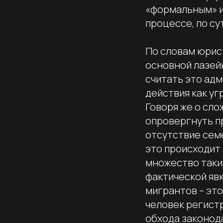
«формальным» и
процессе, по су
По словам юрист
основной лазей
считать это ад
действия как у
Говоря же о сло
опровергнуть п
отсутствие семе
это происходит 
множество таких
фактической явк
мигрантов – это
человек регист
обхода законод