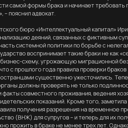
ти самой формы брака и начинает требовать
, – пояснил адвокат.
тского бюро «Интеллектуальный капитал» Ири
нализацию деяний, связанных с фиктивным су
«часть системной политики по борьбе с нелега
сударство воспринимает такие браки не как «
ак бизнес-схему, угрожающую миграционной бе
что с прошлого года правила проверки браков
ностранцами существенно ужесточились. Тепе
рганы должны проверять не только подлиннос
и факты совместного проживания, ведения хоз
идетельских показаний. Кроме того, заметила 
равила получения разрешения на временное п
ьство (ВНЖ) для супругов – и теперь для их по
но прожить в браке не менее трех лет. Однако