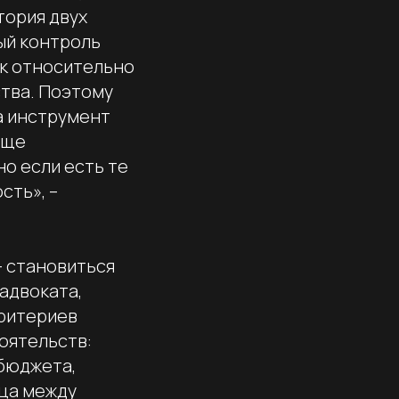
тория двух
ый контроль
ак относительно
ства. Поэтому
а инструмент
аще
о если есть те
сть», –
– становиться
адвоката,
критериев
оятельств:
 бюджета,
ица между