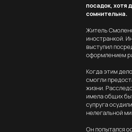
посадок, хотя 
сомнительна.
Житель Смоленс
иностранкой. Ин
выступил посред
оформлением ра
Когда этим дел
смогли предост
жизни. Расследо
имела общих бы
супруга осудил
нелегальной ми
Он попытался о