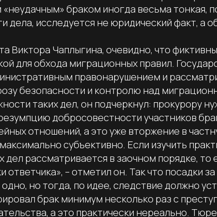
 «неудачным» браком иногда весьма тонкая, п
ти дела, исследуется не юридический факт, а о
а Виктора Чаплыгина, очевидно, что фиктивны
кой для обхода миграционных правил. Государ
министративным правонарушением и рассматр
грозу безопасности и контролю над миграцион
жности таких дел, он подчеркнул: прокурору н
резумпцию добросовестности участников брак
йных отношений, а это уже вторжение в частн
максимально субъективно. Если изучить практи
 дел рассматривается в заочном порядке, то 
и ответчика», – отметил он. Так что посадки з
 одно, но тогда, по идее, следствие должно ус
рировал брак минимум несколько раз с престу
ательства, а это практически нереально. Тюр