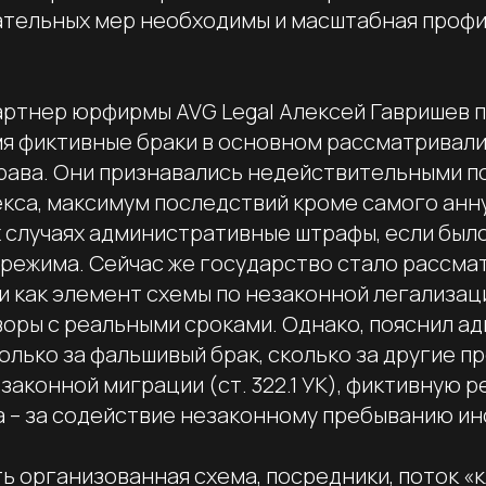
ательных мер необходимы и масштабная проф
ртнер юрфирмы AVG Legal Алексей Гавришев п
мя фиктивные браки в основном рассматривали
ава. Они признавались недействительными по 
кса, максимум последствий кроме самого анн
х случаях административные штрафы, если был
режима. Сейчас же государство стало рассма
и как элемент схемы по незаконной легализаци
оры с реальными сроками. Однако, пояснил ад
олько за фальшивый брак, сколько за другие п
аконной миграции (ст. 322.1 УК), фиктивную р
да – за содействие незаконному пребыванию ин
ть организованная схема, посредники, поток «к