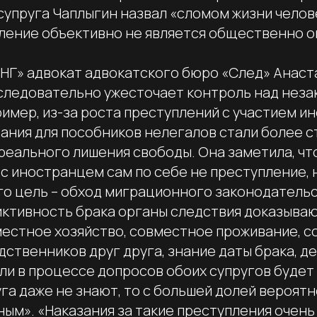
супруга Чаплыгин назвал «сломом жизни челов
ление объективно не является общественно о
«НГ» адвокат адвокатского бюро «След» Анаст
следовательно ужесточает контроль над неза
имер, из-за роста преступлений с участием и
ания для пособников нелегалов стали более с
 реального лишения свободы. Она заметила, что
с иностранцем сам по себе не преступление, 
его цель – обход миграционного законодатель
иктивность брака органы следствия доказываю
местное хозяйство, совместное проживание, 
дственников друг друга, знание даты брака, д
ли в процессе допросов обоих супругов будет
уга даже не знают, то с большей долей вероят
ым». «Наказания за такие преступления очень