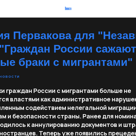
Новости
ия Первакова для "Неза
|"Граждан России сажают
ые браки с мигрантами"
НОВОСТИ
и граждан России с мигрантами больше не
ся властями как административное нарушен
ленным содействием нелегальной миграции
ам и безопасности страны. Ранее для номин
водилось к аннулированию документов и штр
иностранцев. Теперь уже появились прецеде