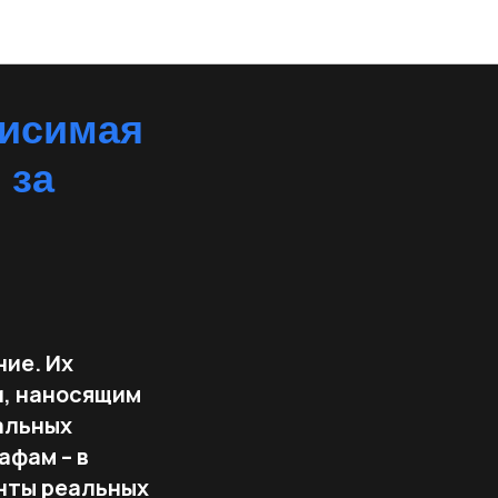
висимая
 за
ие. Их
, наносящим
альных
афам – в
нты реальных