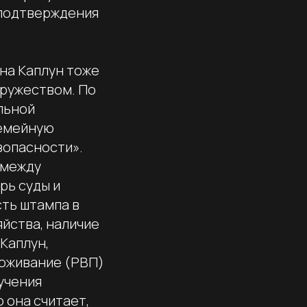
 подтверждения
на Каплун тоже
пружеством. По
льной
семейную
зопасности».
 между
рь суды и
ть штампа в
яйства, наличие
Каплун,
роживание (РВП)
лучения
 она считает,