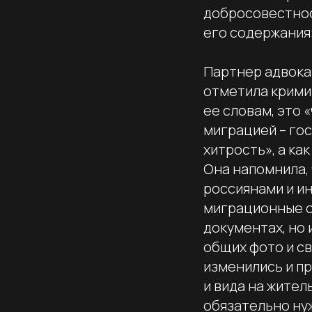
добросовестнос
его содержания»
Партнер адвока
отметила крими
ее словам, это 
миграцией – го
хитрость», а к
Она напомнила, 
россиянами и и
миграционные о
документах, но 
общих фото и св
изменились и п
и вида на жител
обязательно нуж