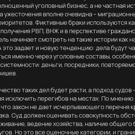
олноценный уголовный бизнес, а не частная ис
на ужесточения вполне очевидна – миграционн
приоритетов. Фиктивные браки используются к
 получения РВП, ВНЖ и в перспективе граждан
ль начинает смотреть на такие истории как н
А это задает и новую тенденцию: дела будут ч
ься именно через уголовные составы, особенн
системности: деньги, посредники, повторяемо
ришев.
чество таких дел будет расти, а подход судов 
зя исключить перегибов на меcтах. По мнению 
, что закон не дает исчерпывающего перечня 
ака. Суд должен оценивать совокупность обст
живание, ведение хозяйства, наличие общего
гов. Но это все оценочные категории, и гран