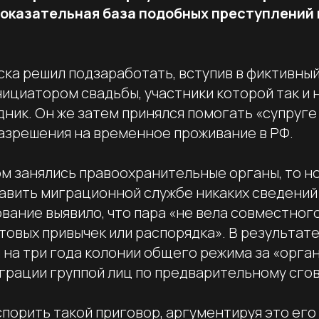
доказательная база подобных преступлений
ка решил подзаработать, вступив в фиктивный
ициатором свадьбы, участники которой так и 
ник. Он же затем принялся помогать «супруге
зрешения на временное проживание в РФ.
ом занялись правоохранительные органы, то н
авить миграционной службе никаких сведений
вание выявило, что пара «не вела совместного
товых привычек или распорядка». В результат
и на три года колонии общего режима за «орг
грации группой лиц по предварительному сгов
спорить такой приговор, аргументируя это ег