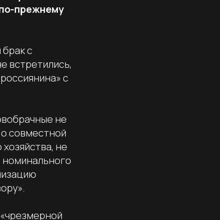
 по-прежнему
 брак с
не встретились,
 россиянина» с
овобрачные не
 о совместной
 хозяйства, не
е номинального
анизацию
ору».
о «чрезмерной