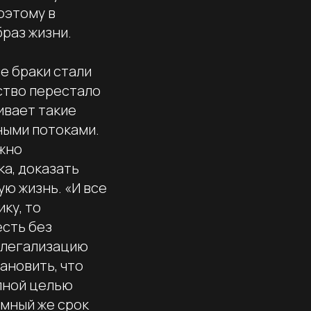
оэтому в
браз жизни.
е браки стали
ство перестало
ивает такие
ными потоками.
ужно
а, доказать
ую жизнь. «И все
ку, то
есть без
а легализацию
тановить, что
пной целью
емный же срок