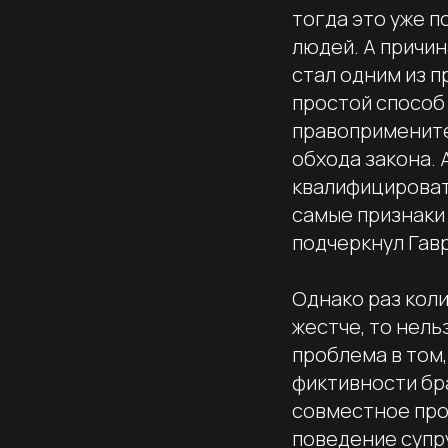
тогда это уже п
людей. А причи
стал одним из 
простой способ
правопримените
обхода закона. 
квалифицироват
самые признаки 
подчеркнул Гав
Однако раз коли
жестче, то нель
проблема в том
фиктивности бр
совместное про
поведение супру