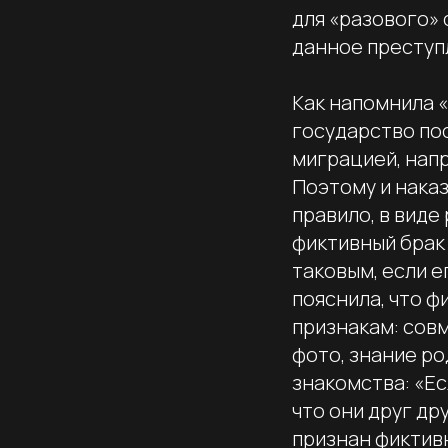
для «разового» 
данное преступ
Как напомнила 
государство по
миграцией, напр
Поэтому и наказ
правило, в виде
фиктивный брак 
таковым, если 
пояснила, что ф
признакам: сов
фото, знание ро
знакомства: «Ес
что они друг др
признан фиктивн