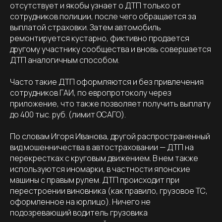
отсутствует и якобы узнает о ДТП только от
сотрудников полиции, после чего обращается за
выплатой страховки. Затем автомобиль
ремонтируется кустарно, фиктивно продается
другому участнику сообщества и вновь совершается
ДТП аналогичным способом.
Часто такие ДТП оформляются и без привлечения
сотрудников ГАИ, по европротоколу через
приложение, что также позволяет получить выплату
до 400 тыс. руб. (лимит ОСАГО).
По словам Игоря Иванова, другой распространенный
вид мошенничества в автостраховании — ДТП на
перекрестках с круговым движением. В нем также
используются иномарки, в частности японские
машины с правым рулем. ДТП происходит при
перестроении виновника (как правило, грузовое ТС,
оформленное на юрлицо). Ничего не
подозревающий водитель грузовика