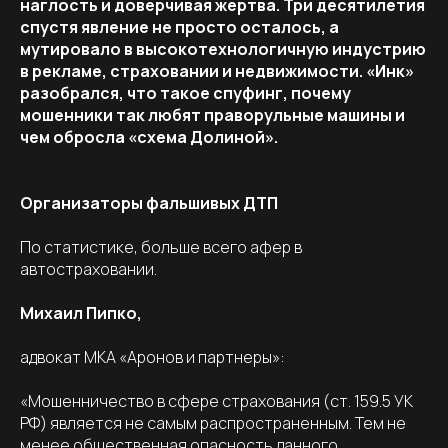
наглость и доверчивая жертва. Три десятилетия
спустя явление не просто осталось, а
мутировало в высокотехнологичную индустрию
в рекламе, страховании и недвижимости. «Инк»
разобрался, что такое спуфинг, почему
мошенники так любят праворульные машины и
чем обросла «схема Долиной».
Организаторы фальшивых ДТП
По статистике, больше всего афер в
автостраховании.
Михаил Пипко,
адвокат МКА «Аронов и партнеры»:
«Мошенничество в сфере страхования (ст. 159.5 УК
РФ) является не самым распространенным. Тем не
менее общественная опасность данного