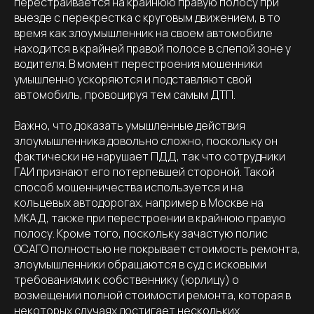
перестраивается на крайнюю правую полосу при
выезде с перекрестка с круговым движением, в то
время как злоумышленник на своем автомобиле
находится в крайней правой полосе в слепой зоне у
водителя. В момент перестроения мошенники
умышленно ускоряются и подставляют свой
автомобиль, провоцируя тем самым ДТП.
Важно, что доказать умышленные действия
злоумышленника довольно сложно, поскольку он
фактически не нарушает ПДД, так что сотрудники
ГАИ признают его потерпевшей стороной. Такой
способ мошенничества используется и на
кольцевых автодорогах, например в Москве на
МКАД, также при перестроении в крайнюю правую
полосу. Кроме того, поскольку зачастую полис
ОСАГО полностью не покрывает стоимость ремонта,
злоумышленники обращаются в суд с исковыми
требованиями к собственнику (юрлицу) о
возмещении полной стоимости ремонта, которая в
некоторых случаях достигает нескольких