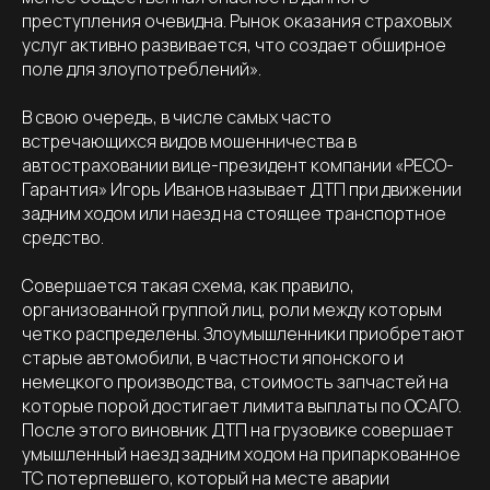
преступления очевидна. Рынок оказания страховых
услуг активно развивается, что создает обширное
поле для злоупотреблений».
В свою очередь, в числе самых часто
встречающихся видов мошенничества в
автостраховании вице-президент компании «РЕСО-
Гарантия» Игорь Иванов называет ДТП при движении
задним ходом или наезд на стоящее транспортное
средство.
Совершается такая схема, как правило,
организованной группой лиц, роли между которым
четко распределены. Злоумышленники приобретают
старые автомобили, в частности японского и
немецкого производства, стоимость запчастей на
которые порой достигает лимита выплаты по ОСАГО.
После этого виновник ДТП на грузовике совершает
умышленный наезд задним ходом на припаркованное
ТС потерпевшего, который на месте аварии