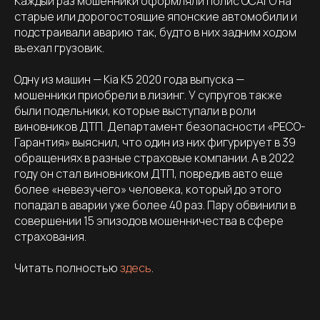
Каждый раз мошенники оформляли полис ОСАГО на
старые или дорогостоящие японские автомобили и
подстраивали аварию так, будто в них задним ходом
въехал грузовик.
Одну из машин — Kia K5 2020 года выпуска —
мошенники приобрели в лизинг. У супругов также
были подельники, которые выступали в роли
виновников ДТП. Департамент безопасности «РЕСО-
Гарантия» выяснил, что один из них фигурирует в 39
обращениях в разные страховые компании. А в 2022
году он стал виновником ДТП, повредив авто еще
более «невезучего» человека, который до этого
попадал в аварии уже более 40 раз. Пару обвинили в
совершении 15 эпизодов мошенничества в сфере
страхования.
Читать полностью
здесь
.