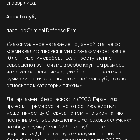
сговор лица.
Анна Голуб,
партнер Criminal Defense Firm:
«Максимальное наказание по данной статье со
всеми квалифицирующими признаками составляет
10 лет лишения свободы. Если преступление
совершено группой лиц в особо крупном размере
или с использованием служебного положения, а
сумма хищения составила свыше 1 млн руб., то оно
относится к категории тяжких».
Департамент безопасности «РЕСО-Гарантия»
приводит пример успешного противодействия
мошенничеству. Он связан с тем, что в компанию
поступило четыре заявления о «страховых случаях»
на общую сумму 1 млн 22,9 тыс. руб. после
подставных ДТП от супругов-злоумышленников.